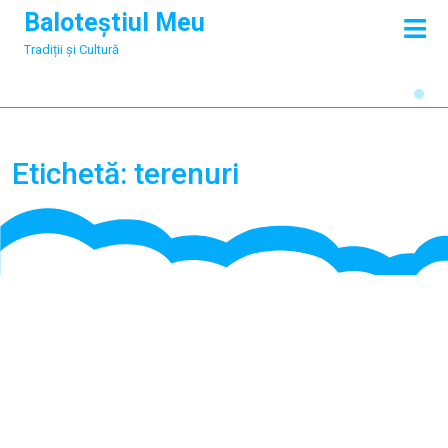
Skip
Baloteștiul Meu
O
to
M
Tradiții și Cultură
content
Etichetă:
terenuri