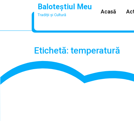
Skip
Baloteștiul Meu
to
Acasă
Act
Tradiții și Cultură
content
Etichetă:
temperatură