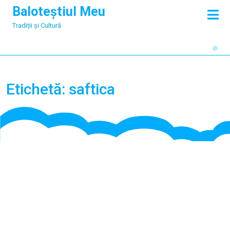
Skip
Baloteștiul Meu
O
to
M
Tradiții și Cultură
content
Etichetă:
saftica