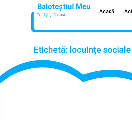
Skip
Baloteștiul Meu
to
Acasă
Act
Tradiții și Cultură
content
Etichetă:
locuințe sociale