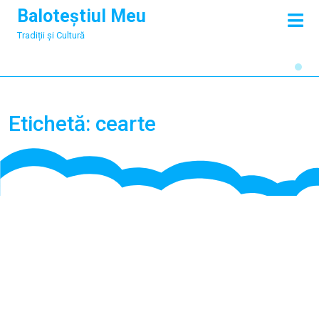
Skip
Baloteștiul Meu
O
to
M
Tradiții și Cultură
content
Etichetă:
cearte