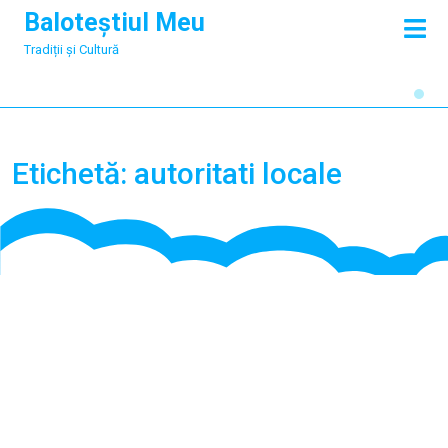
Skip
Baloteștiul Meu
O
to
M
Tradiții și Cultură
content
Etichetă:
autoritati locale