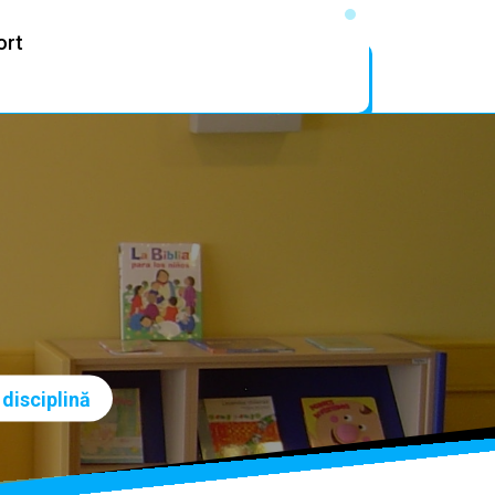
ort
 disciplină