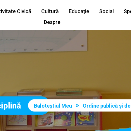
ivitate Civică
Cultură
Educaţie
Social
Sp
Despre
iplină
»
Baloteștiul Meu
Ordine publică şi de