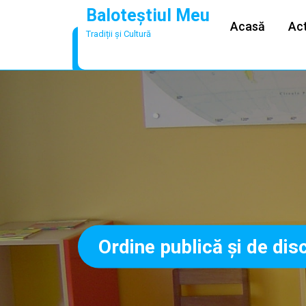
Skip
Baloteștiul Meu
to
Acasă
Act
Tradiții și Cultură
content
Ordine publică şi de disc