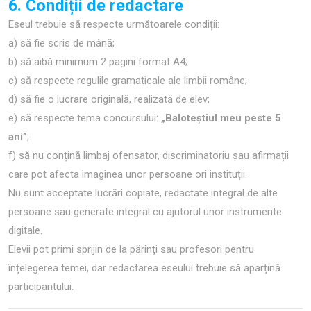
6. Condiții de redactare
Eseul trebuie să respecte următoarele condiții:
a) să fie scris de mână;
b) să aibă minimum 2 pagini format A4;
c) să respecte regulile gramaticale ale limbii române;
d) să fie o lucrare originală, realizată de elev;
e) să respecte tema concursului:
„Baloteștiul meu peste 5
ani”
;
f) să nu conțină limbaj ofensator, discriminatoriu sau afirmații
care pot afecta imaginea unor persoane ori instituții.
Nu sunt acceptate lucrări copiate, redactate integral de alte
persoane sau generate integral cu ajutorul unor instrumente
digitale.
Elevii pot primi sprijin de la părinți sau profesori pentru
înțelegerea temei, dar redactarea eseului trebuie să aparțină
participantului.