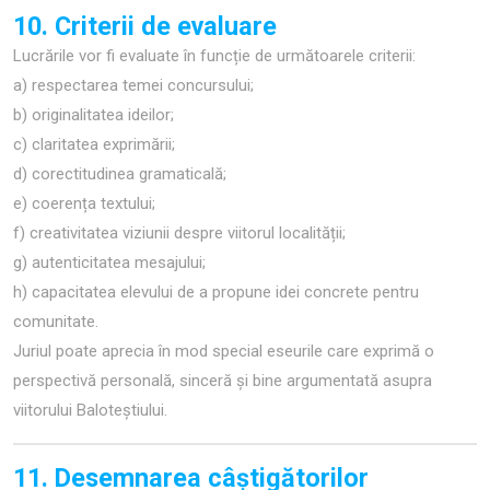
10. Criterii de evaluare
Lucrările vor fi evaluate în funcție de următoarele criterii:
a) respectarea temei concursului;
b) originalitatea ideilor;
c) claritatea exprimării;
d) corectitudinea gramaticală;
e) coerența textului;
f) creativitatea viziunii despre viitorul localității;
g) autenticitatea mesajului;
h) capacitatea elevului de a propune idei concrete pentru
comunitate.
Juriul poate aprecia în mod special eseurile care exprimă o
perspectivă personală, sinceră și bine argumentată asupra
viitorului Baloteștiului.
11. Desemnarea câștigătorilor