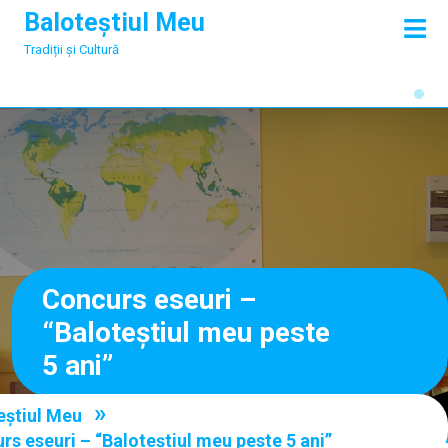
Skip
Baloteștiul Meu
O
to
M
Tradiții și Cultură
content
Concurs eseuri –
“Baloteștiul meu peste
5 ani”
»
eștiul Meu
rs eseuri – “Baloteștiul meu peste 5 ani”