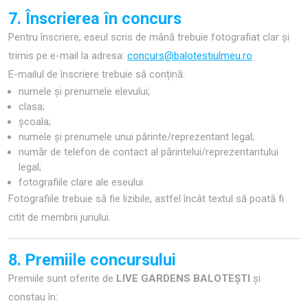
7. Înscrierea în concurs
Pentru înscriere, eseul scris de mână trebuie fotografiat clar și
trimis pe e-mail la adresa:
concurs@balotestiulmeu.ro
E-mailul de înscriere trebuie să conțină:
numele și prenumele elevului;
clasa;
școala;
numele și prenumele unui părinte/reprezentant legal;
număr de telefon de contact al părintelui/reprezentantului
legal;
fotografiile clare ale eseului.
Fotografiile trebuie să fie lizibile, astfel încât textul să poată fi
citit de membrii juriului.
8. Premiile concursului
Premiile sunt oferite de
LIVE GARDENS BALOTEȘTI
și
constau în: