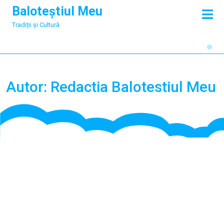
Skip
Baloteștiul Meu
O
to
M
Tradiții și Cultură
content
Autor:
Redactia Balotestiul Meu